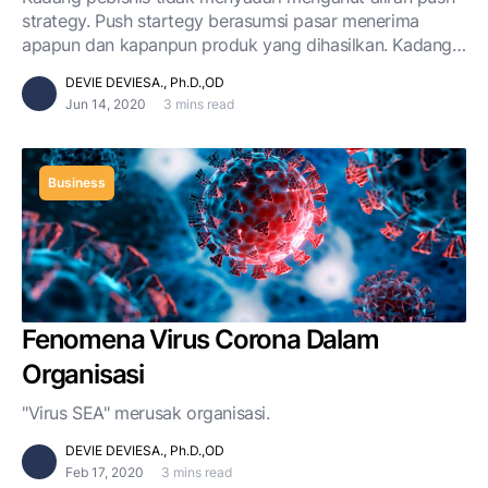
strategy. Push startegy berasumsi pasar menerima
apapun dan kapanpun produk yang dihasilkan. Kadang
ketidakmampuan memprediksi permintaan pasar
DEVIE DEVIESA., Ph.D.,OD
menjadikan pebisnis mendukung push strategy.
Jun 14, 2020
3 mins read
Business
Fenomena Virus Corona Dalam
Organisasi
"Virus SEA" merusak organisasi.
DEVIE DEVIESA., Ph.D.,OD
Feb 17, 2020
3 mins read